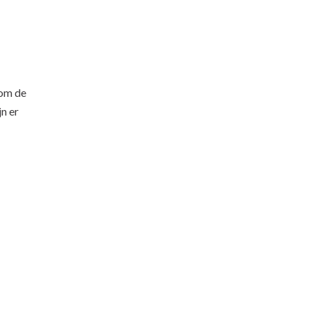
 om de
jn er