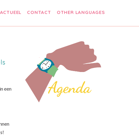
ACTUEEL
CONTACT
OTHER LANGUAGES
ls
in een
unnen
s!