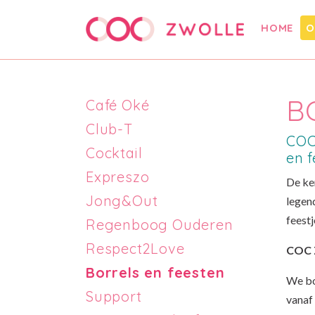
HOME
O
B
Café Oké
Club-T
COC
Cocktail
en f
Expreszo
De ke
Jong&Out
legend
feestj
Regenboog Ouderen
Respect2Love
COC Z
Borrels en feesten
We bo
Support
vanaf 