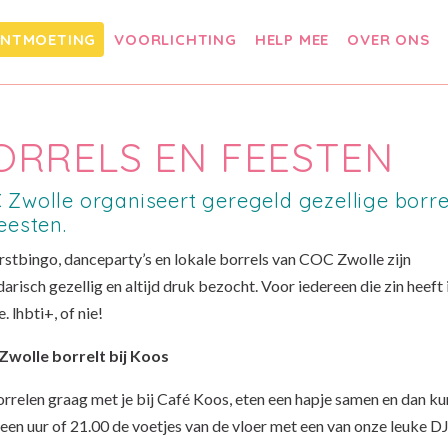
NTMOETING
VOORLICHTING
HELP MEE
OVER ONS
ORRELS EN FEESTEN
 Zwolle organiseert geregeld gezellige borre
eesten.
rstbingo, danceparty’s en lokale borrels van COC Zwolle zijn
arisch gezellig en altijd druk bezocht. Voor iedereen die zin heeft 
e. lhbti+, of nie!
wolle borrelt bij Koos
rrelen graag met je bij Café Koos, eten een hapje samen en dan k
een uur of 21.00 de voetjes van de vloer met een van onze leuke DJ