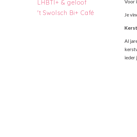
LHBTI+ & geloof
Voor 
't Swolsch Bi+ Café
Je vi
Kers
Al ja
kerstv
ieder 