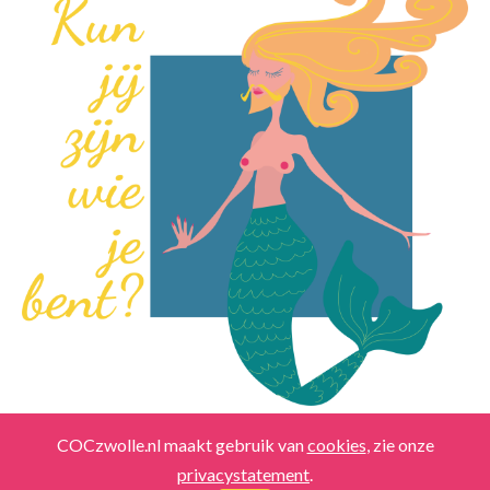
COCzwolle.nl maakt gebruik van
cookies
, zie onze
info@coczwolle.nl
-
Copyrights
-
Privacy
privacystatement
.