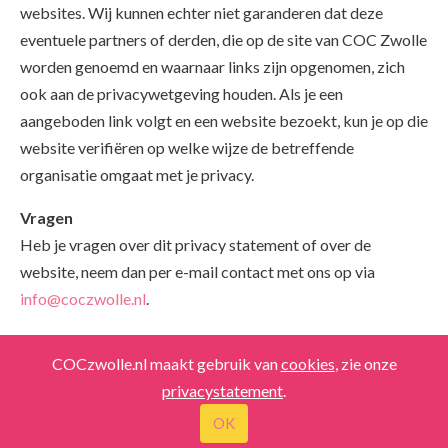
websites. Wij kunnen echter niet garanderen dat deze
eventuele partners of derden, die op de site van COC Zwolle
worden genoemd en waarnaar links zijn opgenomen, zich
ook aan de privacywetgeving houden. Als je een
aangeboden link volgt en een website bezoekt, kun je op die
website verifiëren op welke wijze de betreffende
organisatie omgaat met je privacy.
Vragen
Heb je vragen over dit privacy statement of over de
website, neem dan per e-mail contact met ons op via
info@coczwolle.nl
.
COCzwolle.nl maakt gebruik van
cookies
, zie onze
info@coczwolle.nl
-
Copyrights
-
Privacy
privacystatement
.
OK