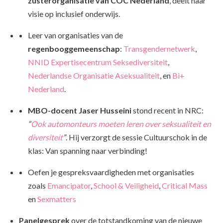
zusterorganisatie van COC Nederland
, deelt haar
visie op inclusief onderwijs.
Leer van organisaties van de
regenbooggemeenschap
:
Transgendernetwerk
,
NNID Expertisecentrum Seksediversiteit
,
Nederlandse Organisatie Aseksualiteit
, en
Bi+
Nederland
.
MBO-docent Jaser Husseini
stond recent in NRC:
“
Ook automonteurs moeten leren over seksualiteit en
diversiteit
”
. Hij verzorgt de sessie Cultuurschok in de
klas: Van spanning naar verbinding!
Oefen je gespreksvaardigheden met organisaties
zoals
Emancipator
,
School & Veiligheid
,
Critical Mass
en
Sexmatters
Panelgesprek
over de totstandkoming van de nieuwe