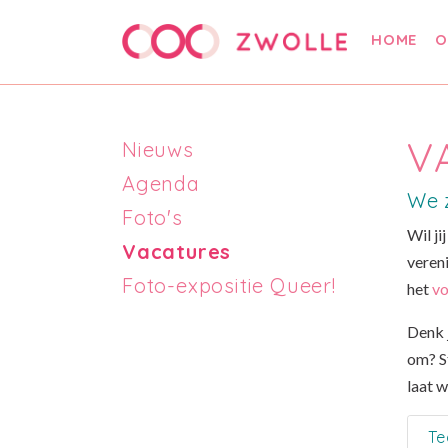
HOME
O
V
Nieuws
Agenda
We z
Foto's
Wil j
Vacatures
vereni
Foto-expositie Queer!
het
vo
Denk 
om? S
laat w
Te