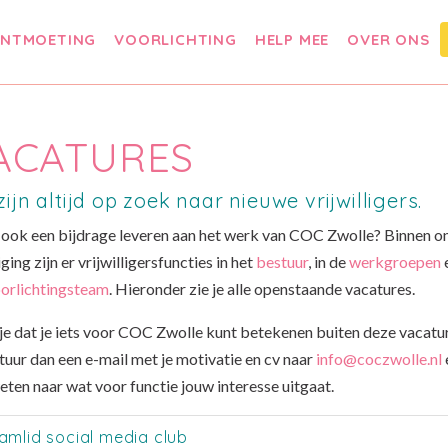
NTMOETING
VOORLICHTING
HELP MEE
OVER ONS
ACATURES
ijn altijd op zoek naar nieuwe vrijwilligers.
ij ook een bijdrage leveren aan het werk van COC Zwolle? Binnen o
ging zijn er vrijwilligersfuncties in het
bestuur
, in de
werkgroepen
e
orlichtingsteam
. Hieronder zie je alle openstaande vacatures.
je dat je iets voor COC Zwolle kunt betekenen buiten deze vacatu
tuur dan een e-mail met je motivatie en cv naar
info@coczwolle.nl
eten naar wat voor functie jouw interesse uitgaat.
amlid social media club