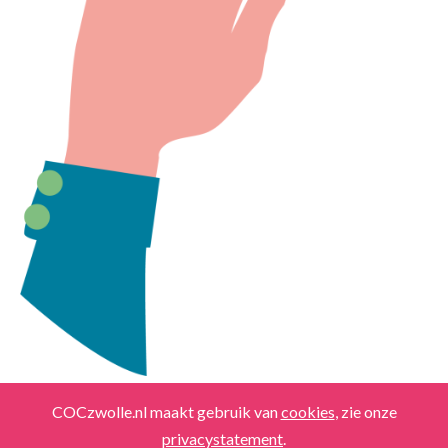
COCzwolle.nl maakt gebruik van
cookies
, zie onze
info@coczwolle.nl
-
Copyrights
-
Privacy
privacystatement
.