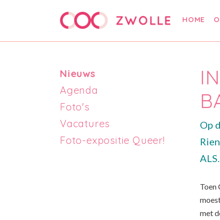
HOME
O
I
Nieuws
Agenda
B
Foto's
Vacatures
Op d
Foto-expositie Queer!
Rien
ALS.
Toen 
moest
met d