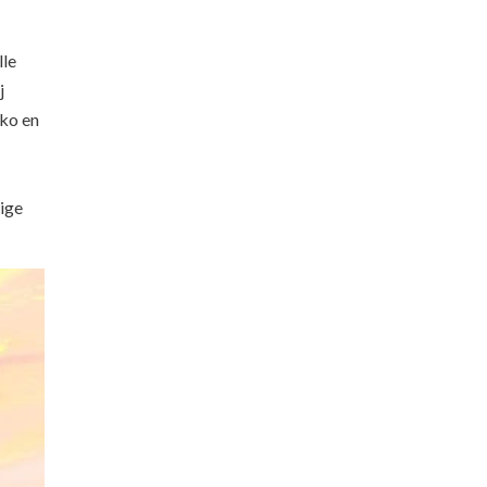
lle
j
nko en
dige