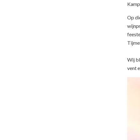
Kampe
Op di
wijnp
feest
Tijmen
Wij bl
vent e