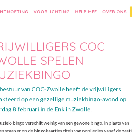
NTMOETING
VOORLICHTING
HELP MEE
OVER ONS
RIJWILLIGERS COC
WOLLE SPELEN
UZIEKBINGO
bestuur van COC-Zwolle heeft de vrijwilligers
akteerd op een gezellige muziekbingo-avond op
rdag 8 februari in de Enk in Zwolle.
uziek-bingo verschilt weinig van een gewone bingo. In plaats van
en staan er op de bingokaartjes titels van popliedjes vanaf de zest