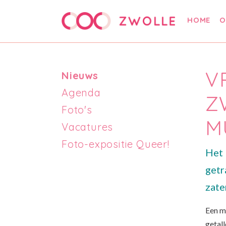
HOME
O
V
Nieuws
Agenda
Z
Foto's
M
Vacatures
Foto-expositie Queer!
Het 
getr
zate
Een m
getall