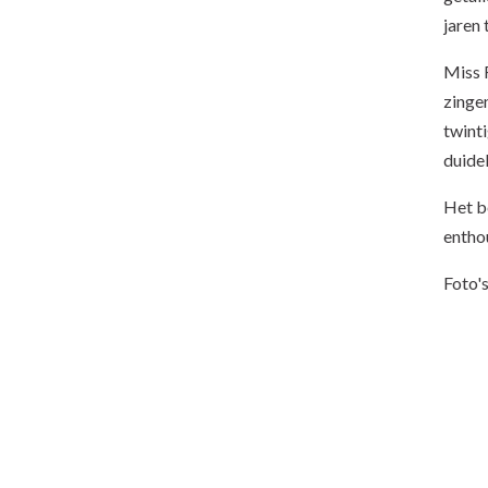
jaren 
Miss 
zinge
twinti
duide
Het be
enthou
Foto's